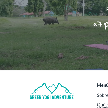
«7 
Men
Sobre
Qué 
Adve