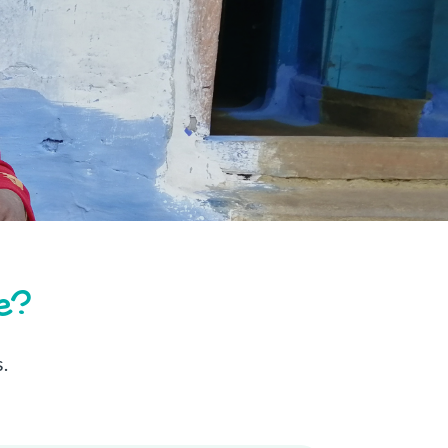
e?
s.